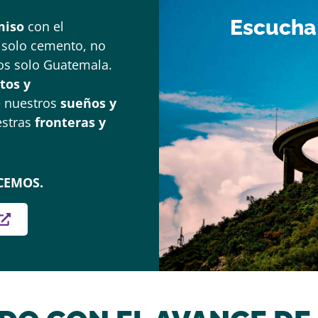
Escucha
miso
con el
 solo cemento, no
os solo Guatemala.
tos y
de nuestros
sueños y
uestras
fronteras y
CEMOS.