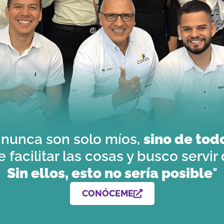
s nunca son solo míos,
sino de tod
 facilitar las cosas y busco servir
Sin ellos, esto no sería posible
"
CONÓCEME