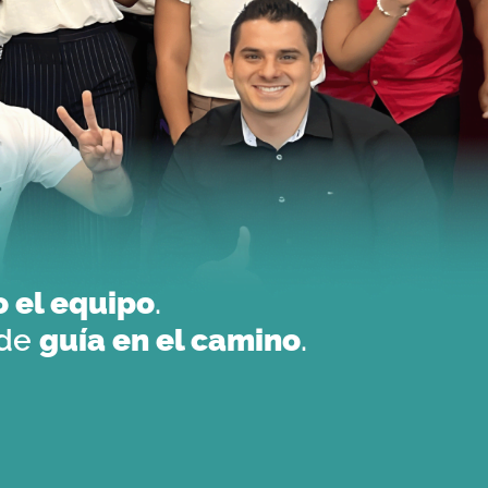
o el equipo
.
 de
guía en el camino
.