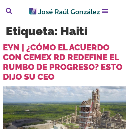
Etiqueta:
Haití
EYN | ¿CÓMO EL ACUERDO
CON CEMEX RD REDEFINE EL
RUMBO DE PROGRESO? ESTO
DIJO SU CEO